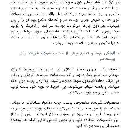
در ترکیبات شامپو‌های قوی سولفات زیادی وجود دارد. سولفات‌ها،
سورفکتانت‌های قوی هستند که از نظر حسی، کف و احساس تمیزی
خاصی را روی مو‌ها ایجاد می‌کنند، اما مراقب باشید. این محصولات
قوی تعادل طبیعی چربی پوست سر و احتمالا میکروبیوم آن را از بین
می‌برند. هر دوی این‌ها می‌توانند پوست سر شما را تحریک به تولید
بیشتر چربی کنند. البته نگران نباشید. شامپو‌های بدون سولفات زیادی
وجود دارند که علاوه بر متعادل نگه داشتن چربی پوست سر، باعث
هیدراته کردن مو‌ها و سلامت آن‌ها می‌شوند.
آلودگی مو‌ها و تجمع بیش از حد محصولات شوینده روی
پوست سر
انباشته شدن بهترین شامپو موهای چرب در پوست سر می‌تواند روی
مو‌های شما تاثیر بگذارد. زمانی که محصولات شوینده، آلودگی و روغن
در اطراف دهانه فولیکول مو‌ها جمع می‌شوند، به آرامی ریشه مو را خفه
می‌کنند و باعث التهاب می‌شوند. این شرایط به نوبه خود باعث تولید
چربی بیش از حد مو‌ها می‌شوند.
محصولات شوینده مخصوص پوست چرب معمولا سیلیکونی یا روغنی
هستند که به طور طبیعی باعث می‌شوند مو‌ها و پوست سر چرب‌تر به
نظر برسند. این امر به ویژه در صورتی صادق است که بیش از حد از
این محصولات استفاده کنید و یا بدون شستن کافی اقدام به استفاده
مجدد از این محصولات کنید.