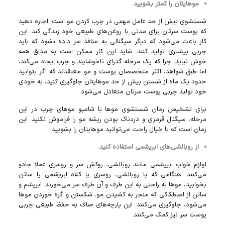
مو‌هایتان را کمتر بشویید.
شستشوی بیش از حد عامل مهمی در چرب کردن مو است. اجازه دهید
که پوست سرتان برای مدتی با روغن‌های طبیعی خود زندگی کند. این
کار باعث می‌شود که دیگر سیگنالی به منافذ سر داده نشود که باید
چربی بیشتری تولید کنند. شاید این کار ممکن است به مذاق همه
خوش نیاید، چرا که یک مرحله گذرای ناخوشایند و چرب ایجاد می‌کند،
اما طبق شواهد، اکثر متخصصان پوست و مو معتقدند که اگر بتوانید
حدود یک ماه از شستن بیش از حد مو‌هایتان جلوگیری کنید، به خودی
خود تولید چربی پوست سرتان متعادل می‌شود.
برای تشخیص زمان شستشوی مو‌ها با شامپو موهای چرب در این
مرحله، سیگنال قرمزی و دردناک بودن ریشه مو را فراموش نکنید. این
زمان است که با خیال راحت می‌توانید مو‌هایتان را بشویید.
از روبالشی‌های ابریشمی استفاده کنید.
لوازم خواب ابریشمی مانند روبالشی، روکش سر و روسری عملا جادو
می‌کنند. هنگامی که با روبالشی، روسری یا کلاه ابریشمی یا ساتن
بخوابید، مو‌ها به راحتی به این طرف و آن طرف سر می‌خورند. ابریشم و
ساتن از اصطکاکی که منجر به کشیدن مو، شکستن و گره خوردن مو‌ها
می‌شود، جلوگیری می‌کنند. این پارچه‌های صاف به حفظ طبیعی چربی
پوست سر نیز کمک می‌کنند.