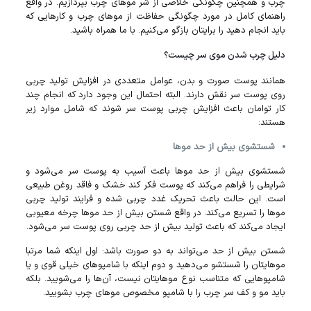
چرب و همچنین چگونگی خلاصی از شر مو‌های چرب بپردازیم. در واقع
راهنمای کامل در مورد چگونگی حفاظت از مو‌های چرب و کار‌هایی که
باید انجام دهید را برایتان بازگو می‌کنیم. با ما همراه باشید.
دلیل چرب شدن موی سر چیست؟
همانند پوست صورت و بدن، عوامل متعددی در افزایش تولید چربی
روی پوست سر نقش دارند. البته احتمال این وجود دارد که انجام چند
کار توامان باعث افزایش چربی پوست سر شوند که شامل موارد زیر
هستند:
شستشوی بیش از حد مو‌ها
شستشوی بیش از حد مو‌ها باعث آسیب به پوست سر می‌شود و
شرایطی را فراهم می‌کند که پوست فکر کند خشک و فاقد روغن طبیعی
است. این حالت باعث تحریک غدد چربی شده و فرایند تولید چربی
مو‌ها را تسریع می‌کند. در واقع شستن بیش از حد مو‌ها چرخه معیوبی
ایجاد می‌کند که باعث تولید بیش از حد چربی روی پوست سر می‌شود.
شستن بیش از حد می‌تواند به دو صورت باشد: اول اینکه شما مرتبا
مو‌هایتان را شستشو می‌دهید و دوم اینکه با شامپو‌های خیلی قوی و یا
شامپو‌هایی که متناسب نوع مو‌هایتان نیست، آن‌ها را می‌شویید. بلکه
باید مو و کف سر چرب را با شامپو مخصوص موهای چرب بشویید.