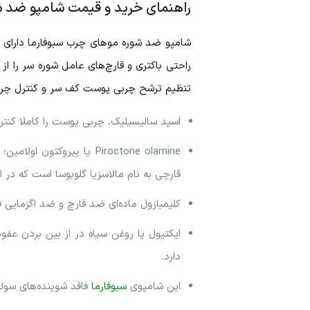
راهنمای خرید و قیمت شامپو ضد ش
شامپو ضد شوره موهای چرب سبوفارما دارای تر
راحتی باکتری و قارچ‌های عامل شوره سر را از
تنظیم ترشح چربی پوست کف سر و کنترل چرب
اسید سالیسیلیک، چربی پوست را کاملا کنتر
Piroctone olamine یا پی
قارچی به نام مالاسزیا گلوبوسا است که در 
کلیمبازول ماده‌ای ضد قارچ و ضد اگزمایی فو
ایکتیول یا روغن سیاه در از بین بردن عفو
دارد.
این شامپوی
سبوفارما
فاقد شوینده‌های سولفاته ALS و SLS است که باعث ایجاد حساسیت بر روی پوست ها