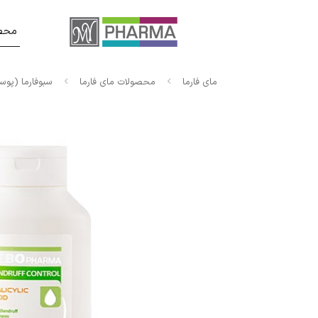
محصو
مای فارما
محصولات مای فارما
سبوفارما (پو