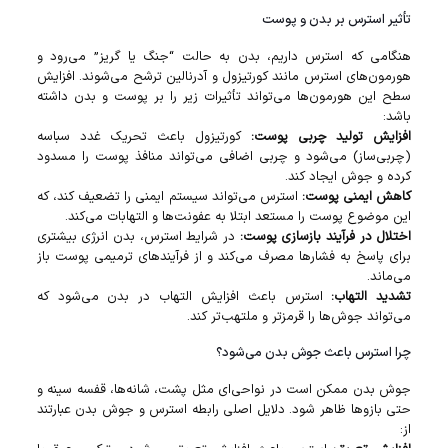
تأثیر استرس بر بدن و پوست
هنگامی که استرس داریم، بدن به حالت “جنگ یا گریز” می‌رود و
هورمون‌های استرس مانند کورتیزول و آدرنالین ترشح می‌شوند. افزایش
سطح این هورمون‌ها می‌تواند تأثیرات زیر را بر پوست و بدن داشته
باشد:
افزایش تولید چربی پوست:
کورتیزول باعث تحریک غدد سباسه
(چربی‌ساز) می‌شود و چربی اضافی می‌تواند منافذ پوست را مسدود
کرده و جوش ایجاد کند.
کاهش ایمنی پوست:
استرس می‌تواند سیستم ایمنی را تضعیف کند، که
این موضوع پوست را مستعد ابتلا به عفونت‌ها و التهابات می‌کند.
اختلال در فرآیند بازسازی پوست:
در شرایط استرس، بدن انرژی بیشتری
برای پاسخ به فشارها مصرف می‌کند و از فرآیندهای ترمیمی پوست باز
می‌ماند.
تشدید التهاب:
استرس باعث افزایش التهاب در بدن می‌شود که
می‌تواند جوش‌ها را قرمزتر و ملتهب‌تر کند.
چرا استرس باعث جوش بدن می‌شود؟
جوش بدن ممکن است در نواحی‌ای مثل پشت، شانه‌ها، قفسه سینه و
حتی بازوها ظاهر شود. دلایل اصلی رابطه استرس و جوش بدن عبارتند
از: