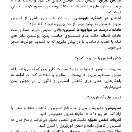
افزایش تعریق:
استرس باعث افزایش تعریق می‌شود و ترکیب عرق با
چربی و سلول‌های مرده می‌تواند منافذ پوست را مسدود کرده و جوش
ایجاد کند.
اختلال در عملکرد هورمونی:
نوسانات هورمونی ناشی از استرس
می‌تواند منجر به تولید بیش از حد چربی و ایجاد آکنه شود.
عادات نادرست در مواجهه با استرس:
وقتی استرس داریم، ممکن است
عادات ناسالم مانند عدم شستشوی مناسب بدن، پوشیدن لباس‌های
تنگ یا تغذیه نامناسب را در پیش بگیریم که به تشدید جوش‌ها منجر
می‌شود.
چطور استرس را مدیریت کنیم؟
مدیریت استرس نه تنها به بهبود سلامت کلی بدن کمک می‌کند، بلکه
به‌طور مستقیم می‌تواند پوست را سالم‌تر و شفاف‌تر کند. در ادامه به
راهکارهایی عملی برای کاهش استرس و تأثیر آن بر جوش بدن
می‌پردازیم.
تمرین‌های آرامش‌بخش
مدیتیشن:
مدیتیشن می‌تواند سطح استرس را کاهش دهد و ذهن را
آرام کند. هر روز ۱۰ تا ۱۵ دقیقه تمرین مدیتیشن کنید.
تمرینات تنفس عمیق:
تکنیک‌های تنفس عمیق می‌توانند پاسخ بدن به
استرس را کاهش داده و سطح کورتیزول را کنترل کنند.
یوگا:
یوگا علاوه بر تأثیرات جسمانی، با کاهش استرس روانی به سلامت