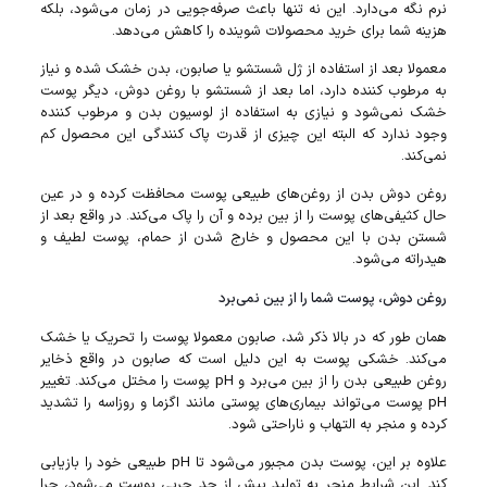
نرم نگه می‌دارد. این نه تنها باعث صرفه‌جویی در زمان می‌شود، بلکه
هزینه شما برای خرید محصولات شوینده را کاهش می‌دهد.
معمولا بعد از استفاده از ژل شستشو یا صابون، بدن خشک شده و نیاز
به مرطوب‌ کننده دارد، اما بعد از شستشو با روغن دوش، دیگر پوست
خشک نمی‌شود و نیازی به استفاده از لوسیون بدن و مرطوب‌ کننده
وجود ندارد که البته این چیزی از قدرت پاک کنندگی این محصول کم
نمی‌کند.
روغن دوش بدن از روغن‌های طبیعی پوست محافظت کرده و در عین
حال کثیفی‌های پوست را از بین برده و آن را پاک می‌کند. در واقع بعد از
شستن بدن با این محصول و خارج شدن از حمام، پوست لطیف و
هیدراته می‌شود.
روغن دوش، پوست شما را از بین نمی‌برد
همان طور که در بالا ذکر شد، صابون معمولا پوست را تحریک یا خشک
می‌کند. خشکی پوست به این دلیل است که صابون در واقع ذخایر
روغن طبیعی بدن را از بین می‌برد و pH پوست را مختل می‌کند. تغییر
pH پوست می‌تواند بیماری‌های پوستی مانند اگزما و روزاسه را تشدید
کرده و منجر به التهاب و ناراحتی شود.
علاوه بر این، پوست بدن مجبور می‌شود تا pH طبیعی خود را بازیابی
کند. این شرایط منجر به تولید بیش از حد چربی پوست می‌شود، چرا