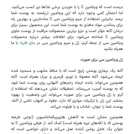
درست است که ویتامین C را با خوردن برخی غذاها نیز کسب می‌کنید،
اما احتمال کمی وجود دارد که این ویتامین ارزشمند به پوست شما
برسد. بنابراین استفاده از سرم ویتامین سی C ساده‌ترین و بهترین راه
برای رساندن مواد مغذی به پوست شما است. این محصول بسیار برای
درمان آکنه مؤثر است و جزو برترین محصولات مراقبت از پوست حاوی
ویتامین C شناخته می‌شود. برای اطلاعات بیشتر درباره محصولات
ویتامین سی از جمله کرم، ژل و سرم ویتامین سی در
مای فارما
با ما
همراه باشید.
ژل ویتامین سی برای صورت
آکنه یک بیماری پوستی رایج است که با منافذ ملتهب و مسدود شده
ایجاد می‌شود. آکنه معمولا با تورم، قرمزی و چرک همراه است. آکنه
همچنین می‌تواند باعث ایجاد زخم‌های التهابی روی پوست شما شود
که به پوست آسیب می‌رساند. تحقیقات نشان می‌دهند که استفاده از
کرم یا ژل ویتامین سی برای صورت می‌تواند این وضعیت را بهبود
بخشد. این ژل با ترکیبات موثری که دارد، علاوه بر التهاب ناشی از آکنه،
پوست شما را جوان، شاداب و با طراوت می‌کند.
همچنین ممکن است به کاهش هایپرپیگمانتاسیون (نوعی عارضه
پوستی که با لکه‌های تیره همراه است) کمک کند. از طرفی ویتامین C به
عنوان یک عامل روشن کننده عمل می‌کند و دارای خواصی است که