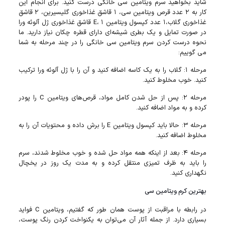
شاید بخواهید سرم ویتامین سی خانگی درست کنید. برای انجام این
کار به ۲ عدد قرص ویتامین سی، ۱ قاشق غذاخوری گلیسیرین، ۲ قاشق
غذاخوری گلاب،۱ عدد کپسول ویتامین E، ۱ قاشق غذاخوری ژل آلوئه ورا
در صورت تمایل و یک بطری شیشه‌ای دارای قطره چکان نیاز دارید. ما
نحوه درست کردن سرم ویتامین سی خانگی را در چند مرحله به شما
می گوییم:
مرحله ۱: گلاب را به یک کاسه اضافه کنید و آن را با ژل آلوئه ورا ترکیب
کنید. خوب مخلوط کنید.
مرحله ۲: پس از حل شدن کامل مواد، قرص‌های ویتامین C را پودر
کرده و به مواد اضافه کنید.
مرحله ۳: حالا باید کپسول ویتامین E را برش داده و محتویات آن را به
مخلوط اضافه کنید.
مرحله ۴: بعد از اینکه همه مواد حل شده و خوب مخلوط شدند، سرم
را باید به ظرف تمیزی منتقل کرده و به مدت یک روز در یخچال
نگهداری کنید.
بهترین کرم ویتامین سی
در رابطه با مراقبت از پوست همان طور که گفتیم، ویتامین C فواید
بسیاری دارد. از جمله آثار آن می‌توان به یکنواخت کردن رنگ پوست،