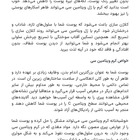
بدون تغییر رنگ پوست، لکه‌های تیره پوست را کاهش می‌دهد. خوب
است بدانید که کرم یا ژل ویتامین سی می‌تواند ظاهر اسکارهای پوستی
را نیز بهبود ببخشد.
کلاژن سازی باعث می‌شود که پوست شما با سلول‌های تازه، شاداب و
درخشان‌تر شود. کرم یا ژل ویتامین سی می‌تواند روند کلاژن سازی را
تسریع کند. همچنین تسکین آفتاب سوختگی با تسریع چرخش سلولی
بهتر انجام می‌شود و شما می‌توانید از دیدن پوست شفاف، بدون
افتادگی و فاقد لکه خود در آینه لذت ببرید.
خواص کرم ویتامین سی
پوست شما به عنوان بزرگترین اندام بدن، وظایف زیادی بر عهده دارد و
ظاهر آن به طور کلی انعکاسی از سلامت ساختارهای زیرین آن است. در
تماس دائمی با محیط خارجی، پوست به طور مداوم بیش از سایر
اندام‌های دیگر در معرض آسیب قرار می‌گیرد و متعاقبا اولین نشانه‌های
قابل مشاهده پیری را به واسطه این آسیب‌ها خواهید دید. آلاینده‌های
محیطی می‌توانند سطح ویتامین C را در پوست شما کاهش دهند و
منجر به آسیب ناشی از رادیکال‌های آزاد شوند.
خوشبختانه کرم ویتامین سی می‌تواند مشکل را حل کرده و پوست شما
را از عوارض پیری مصون نگه دارد. مواد مغذی که در کرم ویتامین سی
وجود دارد، به درون سلول‌های پوست نفوذ می‌کند و به شکل موثری
باعث می‌شود پوستتان سالم و شاداب بماند.