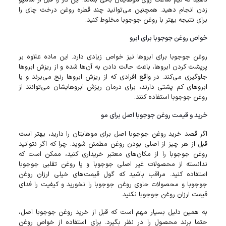
دهید که نیم ساعت روی موهایتان باقی بماند. این کار را قبل از شامپو
زدن انجام دهید. همچنین می‌توانید چند قطره روغن درخت چای را
برای نتیجه بهتر با روغن جوجوبا مخلوط کنید.
خواص روغن جوجوبا برای ابرو
روغن جوجوبا برای ابروها نیز خواص زیادی دارد. این ماده علاوه بر
پرپشت کردن ابرو‌ها، باعث حالت دادن به آن‌ها شده و از ریزش ابروها
جلوگیری می‌کند. در واقع افرادی که از ریزش ابرو‌ها رنج می‌برند و یا
ابرو‌های کم پشتی دارند، برای درمان ریزش ابرو‌هایشان می‌توانند از
روغن جوجوبا استفاده کنند.
خرید و قیمت روغن جوجوبا اصل برای مو
اگر قصد خرید روغن جوجوبا اصل برای مو‌هایتان را دارید، بهتر است
قبل از هر چیز از اصلی بودن روغن مطمئن شوید. چرا که اگر نتوانید
روغن جوجوبا را از مکان‌های معتبر خریداری کنید، ممکن است که
ندانسته از محصولات غیر اصلی جوجوبا و یا روغن تقلبی جوجوبا
استفاده کنید. مراقب باشید که گول قیمت‌های خیلی ارزان روغن
جوجوبا و محصولات حاوی روغن جوجوبا را نخورید و کیفیت را فدای
قیمت ارزان روغن جوجوبا نکنید.
به همین دلیل بسیار مهم است که قبل از خرید روغن جوجوبا اصل،
حتما برند محصول را در نظر بگیرد. برای استفاده از خواص روغن