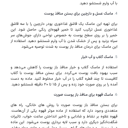
با آب ولرم شستشو دهید.
ماسک عسل و دارچین برای بستن منافذ پوست
برای تهیه این ماسک یک قاشق غذاخوری پودر دارچین را با سه قاشق
غذاخوری عسل ترکیب کنید تا خمیر قهوه‌ای رنگی حاصل شود. این
خمیر را بر روی سطح پوست به خصوص نواحی دارای جوش‌های سر
سیاه بزنید و پس از خشک شدن با آب ولرم شستشو دهید. استفاده از
این ماسک برای درمان منافذ باز پوست به شدت توصیه می‌شود.
ماسک گلاب و آب خیار
استفاده از ماسک گلاب و خیار منافذ باز پوست را کاهش می‌دهد و
سبب بهبود بافت پوست می‌گردد. برای بستن منافذ پوست با گلاب
کافیست تا چند قطره گلاب را در آب خیار مخلوط کنید. ماده به دست
آمده را بر روی صورت خود زده و پس از ۱۵ تا ۲۰ دقیقه شستشو دهید.
ماسک قهوه برای منافذ باز پوست صورت
برای بستن منافذ باز پوست صورت با روش‌ های خانگی، راه‌ های
متعددی وجود دارد که استفاده از ماده موثر قهوه یکی از آن‌هاست.
قهوه علاوه بر نشاط و شادابی و تاخیر انداختن ساعت خواب، تاثیرات
شگفت‌انگیز دیگری دارد و سبب لایه برداری پوست می‌شود. این ماده
در تب سنتی و درمان‌های گیاهی بسیار موثر است و حاوی مواد مغذی