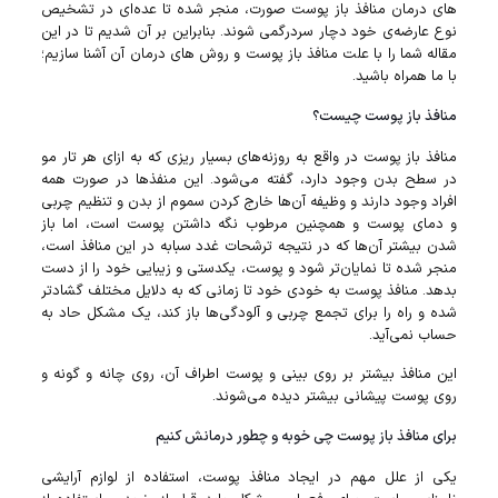
های درمان منافذ باز پوست صورت، منجر شده تا عده‌ای در تشخیص
نوع عارضه‌ی خود دچار سردرگمی شوند. بنابراین بر آن شدیم تا در این
مقاله شما را با علت منافذ باز پوست و روش های درمان آن آشنا سازیم؛
با ما همراه باشید.
منافذ باز پوست چیست؟
منافذ باز پوست در واقع به روزنه‌های بسیار ریزی که به ازای هر تار مو
در سطح بدن وجود دارد، گفته می‌شود. این منفذها در صورت همه
افراد وجود دارند و وظیفه آن‌ها خارج کردن سموم از بدن و تنظیم چربی
و دمای پوست و همچنین مرطوب نگه داشتن پوست است، اما باز
شدن بیشتر آن‌ها که در نتیجه ترشحات غدد سبابه در این منافذ است،
منجر شده تا نمایان‌تر شود و پوست، یکدستی و زیبایی خود را از دست
بدهد. منافذ پوست به خودی خود تا زمانی که به دلایل مختلف گشادتر
شده و راه را برای تجمع چربی و آلودگی‌ها باز کند، یک مشکل حاد به
حساب نمی‌آید.
این منافذ بیشتر بر روی بینی و پوست اطراف آن، روی چانه و گونه و
روی پوست پیشانی بیشتر دیده می‌شوند.
برای منافذ باز پوست چی خوبه و چطور درمانش کنیم
یکی از علل مهم در ایجاد منافذ پوست، استفاده از لوازم آرایشی