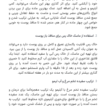
خود را آبکشی کنید. برای اثر گذاری بهتر این ماسک می‌توانید، کمی
آبلیمو و عسل به آن اضافه کنید. نمک بهترین ماده برای از بین بردن
انواع باکتری‌های مضر پوستی است و ماست به حفظ تعادل چربی و
جمع شدن منافذ پوست کمک شایانی می‌کند. به عبارتی ترکیب شدن و
خواص این چهار ماده در کنار هم، منجر شده تا منافذ پوست به خوبی
جمع شود.
استفاده از ماسک خاک رس برای منافذ باز پوست
خاک رس قابلیت پاکسازی عمیق و کامل بر روی پوست دارد و می‌تواند
به عنوان یک آنتی اکسیدان عمل کند و منافذ باز پوست را از بین ببرد.
برای تهیه این ماسک، از خاک رس آبی یا سفید استفاده کنید. ابتدا یک
قاشق غذاخوری از این خاک را با مقداری آب گرم مخلوط کنید تا خمیری
با بافت غلیظ ایجاد شود. حال این خمیر به دست آمده را بر روی
پوست خود زده و بعد از ۱۵ دقیقه با آب ولرم شستشو دهید. برای اثر
گذاری بیشتر از این ماسک به مدت دو بار در هفته استفاده کنید.
ترکیب سفیده تخم‌‌ مرغ و آب‌ لیمو
ترکیب سفیده تخم مرغ با آبلیمو یک ترکیب معجزه‌آسا برای درمان و
بستن منافذ باز پوست است. برای تهیه این ماسک، یک عدد سفیده
تخم مرغ را با دو قاشق چای‌خوری آبلیموی تازه مخلوط کنید. ترکیب به
دست آمده را بر صورت خود بزنید و پس از خشک شدن، صورت خود را