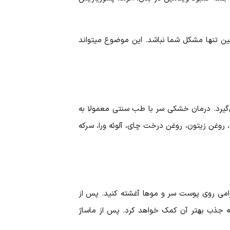
ویتامینی که در صورت کمبود آن دچار خشکی و خارش سر می‌شوید، ویتامین B6 و B12 است. ما شاید کمبود این ویتامین تنها مشکل شما نباشد. این موضوع می‎تواند
‌گیرد. درمان خشکی سر با طب سنتی معمولا به
 روغن زیتون، روغن درخت چای، آلوئه ورا، سرکه
رامی روی پوست سر و موها آغشته کنید. پس از
ه جذب بهتر آن کمک خواهد کرد. پس از ماساژ