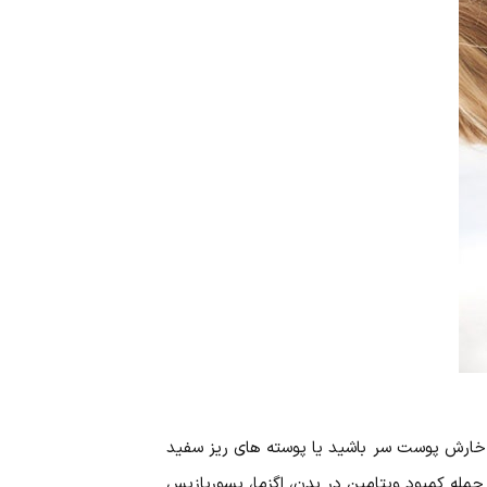
ل خارش پوست سر باشید یا پوسته های ریز سفید
مله کمبود ویتامین در بدن، اگزما، پسوریازیس