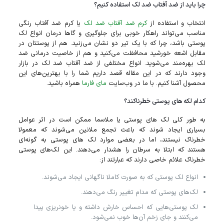
چرا باید از ضد آفتاب ضد لک استفاده کنیم؟
انتخاب و استفاده از
کرم ضد آفتاب ضد لک
یا کرم ضد آفتاب رنگی
مناسب می‌تواند راهکار خوبی برای جلوگیری و گا‌ها درمان انواع لک
پوستی باشد، چرا که با یک تیر دو نشان می‌زنید. هم از پوستتان در
مقابل اشعه خورشید محافظت می‌کنید و هم از خاصیت درمانی ضد
لک بهره‌مند می‌شوید. انواع مختلفی از ضد آفتاب ضد لک در بازار
وجود دارند که در این مقاله قصد داریم شما را با بهترین‌های این
محصول آشنا کنیم. با ما در وب‌سایت
مای فارما
همراه باشید.
کدام لکه‌ های پوستی خطرناکند؟
به طور کلی لک‌ های پوستی یا ملاسما ممکن است در اثر عوامل
بسیاری ایجاد شوند که باعث تجمع ملانین می‌شوند که معمولا
خطرناک نیستند، اما در بعضی موارد لک‌ های پوستی به گونه‌ای
هستند که ابتلا به سرطان را هشدار می‌دهند. این لک‌های پوستی
خطرناک علائم خاصی دارند که عبارتند از:
انواع لک پوستی که به صورت کاملا ناگهانی ایجاد می‌شوند.
لک‌های پوستی که مدام تغییر رنگ می‌دهند.
لک پوستی‌هایی که احساس خارش داشته و یا خونریزی پیدا
می‌کنند و جای زخم آن‌ها خوب نمی‌شود.