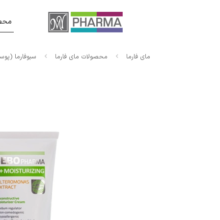
محصو
مای فارما
محصولات مای فارما
سبوفارما (پو